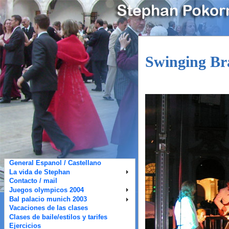
Swinging B
General Espanol / Castellano
La vida de Stephan
Contacto / mail
Juegos olympicos 2004
Bal palacio munich 2003
Vacaciones de las clases
Clases de baile/estilos y tarifes
Ejercicios